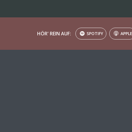
HÖR' REIN AUF:
SPOTIFY
APPL